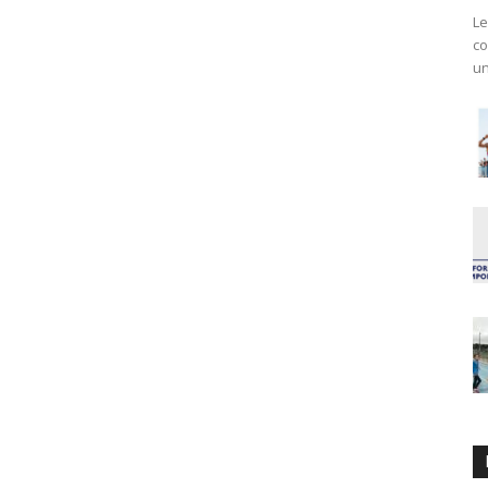
Le
co
un