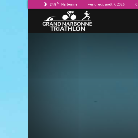
C
24.8
vendredi, août 7, 2026
C
Narbonne
Grand
Narbonne
Triathlon
–
GNT