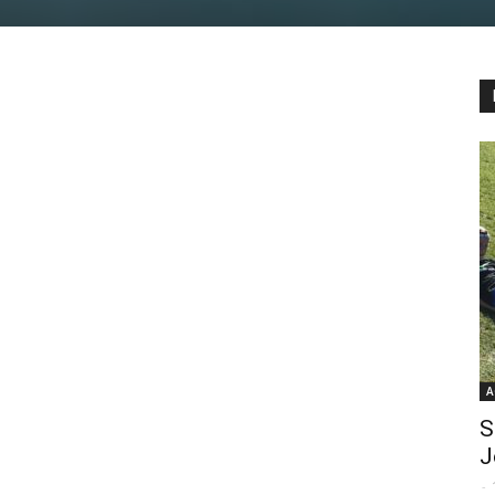
A
S
J
-