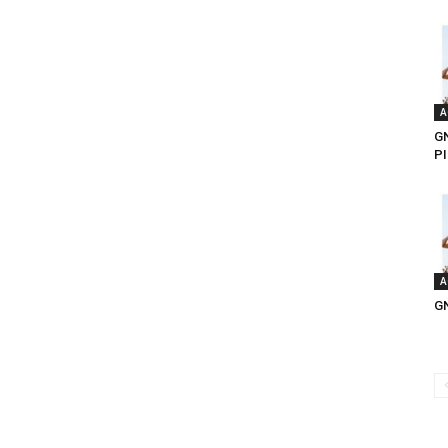
A
G
PI
A
G