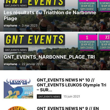
GNT_EVENTS NEWS
Les résultats du Triathlon de Narbonne
Plage
stephane
-
3 mai 2023
GNT_EVENTS NEWS
GNT_EVENTS_NARBONNE_PLAGE_TRI
stephane
-
22 janvier 2023
GNT_EVENTS NEWS N° 10 //
GNT_EVENTS LEUKOS Olympie Tri
– SUR...
15 juin 2021
GNT_EVENTS NEWS
GNT_EVENTS NEWS N° 9 // EN